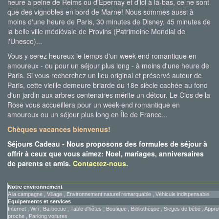
heure à peine de Reims ou d'Epernay et d'ici à là-bas, ce ne sont
que des vignobles en bord de Marne! Nous sommes aussi à
moins d'une heure de Paris, 30 minutes de Disney, 45 minutes de
la belle ville médiévale de Provins (Patrimoine Mondial de
l'Unesco)...
Vous y serez heureux le temps d'un week-end romantique en
amoureux - ou pour un séjour plus long - à moins d'une heure de
Paris. Si vous recherchez un lieu original et préservé autour de
Paris, cette vieille demeure briarde du 18e siècle cachée au fond
d'un jardin aux arbres centenaires mérite un détour. Le Clos de la
Rose vous accueillera pour un week-end romantique en
amoureux ou un séjour plus long en Île de France...
Chèques vacances bienvenus!
Séjours Cadeau - Nous proposons des formules de séjour à
offrir à ceux que vous aimez: Noel, mariages, anniversaires
de parents et amis.
Contactez-nous
.
Notre environnement
A la campagne , Village , Environnement naturel remarquable , Véhicule indispensable
Equipements et services
Internet , Wifi , Barbecue , Table d'hôtes , Boutique , Bibliothèque , Sieges de bébé , App
proche , Parking voitures