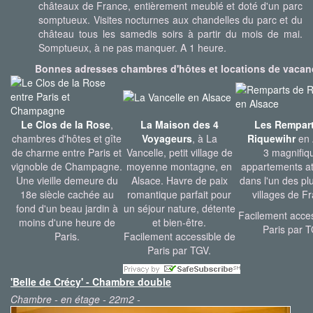
châteaux de France, entièrement meublé et doté d'un parc
somptueux. Visites nocturnes aux chandelles du parc et du
château tous les samedis soirs à partir du mois de mai.
Somptueux, à ne pas manquer. A 1 heure.
Bonnes adresses chambres d'hôtes et locations de vacan
Le Clos de la Rose
,
La Maison des 4
Les Rempart
chambres d'hôtes et gîte
Voyageurs
, à La
Riquewihr
en 
de charme entre Paris et
Vancelle, petit village de
3 magnifiq
vignoble de Champagne.
moyenne montagne, en
appartements a
Une vieille demeure du
Alsace. Havre de paix
dans l'un des pl
18e siècle cachée au
romantique parfait pour
villages de F
fond d'un beau jardin à
un séjour nature, détente
Facilement acces
moins d'une heure de
et bien-être.
Paris par T
Paris.
Facilement accessible de
Paris par TGV.
'Belle de Crécy' - Chambre double
Chambre - en étage - 22m2 -