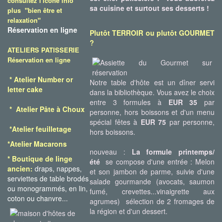
consultez l'icône info
sa cuisine et surtout ses desserts !
plus "bien être et
relaxation"
Réservation en ligne
Plutôt TERROIR ou plutôt GOURMET
?
ATELIERS PATISSERIE
Réservation en ligne
*
Atelier Number or
Notre table d'hôte est un dîner servi
letter cake
dans la bibliothèque. Vous avez le choix
entre 3 formules à
EUR 35
par
*
Atelier Pâte à Choux
personne, hors boissons et d'un menu
spécial fêtes à
EUR 75
par personne,
*Atelier feuilletage
hors boissons.
*Atelier Macarons
nouveau :
La formule printemps/
* Boutique de linge
été
se compose d'une entrée : Melon
ancien:
draps, nappes,
et son jambon de parme, suivie d'une
serviettes de table brodés
salade gourmande (avocats, saumon
ou monogrammés, en lin,
fumé, crevettes...vinaigrette aux
coton ou chanvre...
agrumes) sélection de 2 fromages de
la région et d'un dessert.