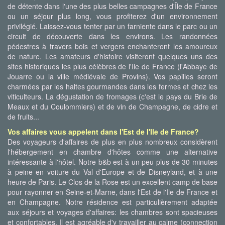
de détente dans l'une des plus belles campagnes d'Île de France
ou un séjour plus long, vous profiterez d'un environnement
privilégié. Laissez-vous tenter par un farniente dans le parc ou un
circuit de découverte dans les environs. Les randonnées
pédestres à travers bois et vergers enchanteront les amoureux
de nature. Les amateurs d'histoire visiteront quelques uns des
sites historiques les plus célèbres de l'Ile de France (l'Abbaye de
Jouarre ou la ville médiévale de Provins). Vos papilles seront
charmées par les haltes gourmandes dans les fermes et chez les
viticulteurs. La dégustation de fromages (c'est le pays du Brie de
Meaux et du Coulommiers) et de vin de Champagne, de cidre et
de fruits...
Vos affaires vous appelent dans l'Est de l'Ile de France?
Des voyageurs d'affaires de plus en plus nombreux considèrent
l'hébergement en chambre d'hôtes comme une alternative
intéressante à l'hôtel. Notre b&b est à un peu plus de 30 minutes
à peine en voiture du Val d'Europe et de Disneyland, et à une
heure de Paris. Le Clos de la Rose est un excellent camp de base
pour rayonner en Seine-et-Marne, dans l'Est de l'Ile de France et
en Champagne. Notre résidence est particulièrement adaptée
aux séjours et voyages d'affaires: les chambres sont spacieuses
et confortables. Il est agréable d'y travailler au calme (connection