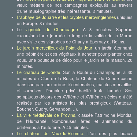
vieux métiers de nos campagnes expliqués au travers
d'une muséographie très intéressante. 2 minutes.
L'abbaye de Jouarre et les cryptes mérovingiennes
uniques
en Europe. 8 minutes.
Le
vignoble de Champagne
. A 8 minutes. Superbe
excursion d'une journée le long de la vallée de la Marne
avec visite des vignobles de Charly à Epernay et Reims.
Le jardin merveilleux du Point du Jour
: un jardin étonnant,
une pépinière et des végétaux à acheter pour planter chez
vous, une boutique de déco pour le jardin et la maison. 20
minutes.
Le château de Condé
. Sur la Route du Champagne, à 30
minutes du Clos de la Rose, le Château de Condé cache
dans son parc aux arbres tricentenaires, maintes merveilles
et surprises. Domaine privé habité toute l'année. Ses
somptueux décors des XVIIème et XVIIIème siècles ont été
réalisés par les artistes les plus prestigieux (Watteau,
Boucher, Oudry, Servandoni…).
La ville médiévale de Provins
, classée Patrimoine Mondial
de l'Humanité. Nombreuses fêtes et animations du
printemps à l'automne. A 45 minutes.
Le château de Vaux-le-Vicomte
. L'un des plus beaux