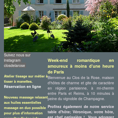
Suivez nous sur
Week-end romantique en
instagram
closdelarose
amoureux à moins d'une heure
de Paris
Atelier tissage sur métier à
Bienvenue au Clos de la Rose, maison
tisser à manettes.
d'hôtes de charme et gite de caractère
Réservation en ligne
en région parisienne, à mi-chemin
entre Paris et Reims, à 10 minutes à
Nouveau massage relaxant
peine du vignoble de Champagne.
aux huiles essentielles
Profitez également de notre service
massage en duo possible
table d'hôte; Véronique, votre hôte,
pour plus d'information
est chef patissière ! Vous adorerez